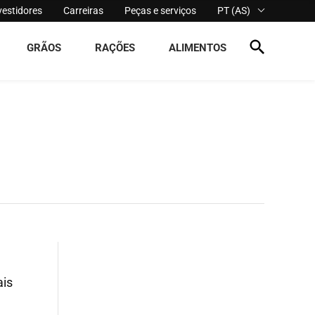
vestidores
Carreiras
Peças e serviços
PT (AS)
GRÃOS
RAÇÕES
ALIMENTOS
ais