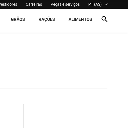
vestidores
Carreiras
Peças e serviços
PT (AS)
GRÃOS
RAÇÕES
ALIMENTOS