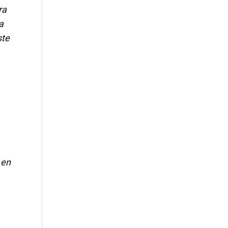
ra
a
ste
 en