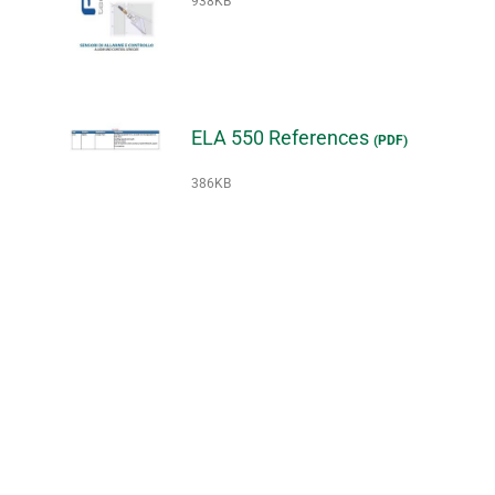
938KB
ELA 550 References
(PDF)
386KB