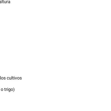
altura
los cultivos
o trigo)