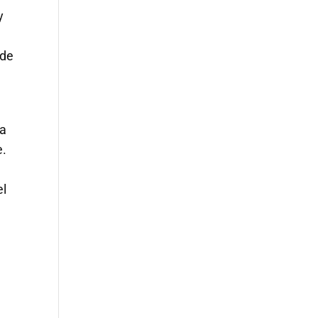
y
 de
ea
e.
el