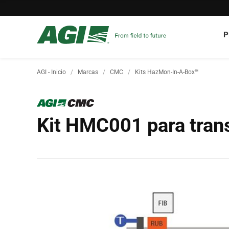
P
AGI - Inicio
Marcas
CMC
Kits HazMon-In-A-Box™
Kit HMC001 para trans