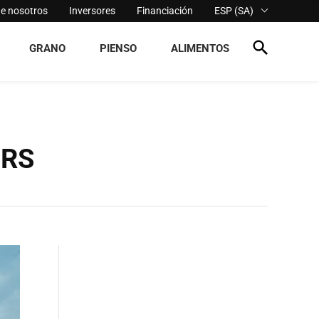
de nosotros
Inversores
Financiación
ESP (SA)
GRANO
PIENSO
ALIMENTOS
 RS